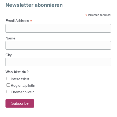
Newsletter abonnieren
*
indicates required
*
Email Address
Name
City
Was bist du?
Interessiert
RegionalpilotIn
ThemenpilotIn