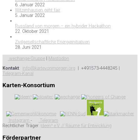
6. Januar 2022
Witzenhausen geht fair
5. Januar 2022
Russland von morgen – ein hybrider Hackathon
22. Oktober 2021
Zivilgesellschaftliche Energieinitiativen
28. Juni 2021
wechange-Gruppe
|
Mastodon
Kontakt
:
info@kartevonmorgen.org
| +491573-4448245 |
Telegram-Kanal
Karten-Konsortium
Instagram
-
Telegram
Rechtlicher Träger:
Ideen³ e.V. // Räume für Entwicklung
Förderpartner