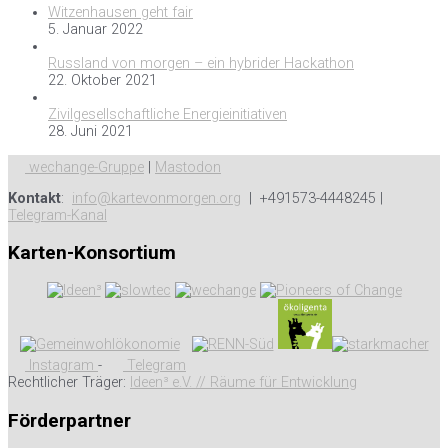
Witzenhausen geht fair
5. Januar 2022
Russland von morgen – ein hybrider Hackathon
22. Oktober 2021
Zivilgesellschaftliche Energieinitiativen
28. Juni 2021
wechange-Gruppe
|
Mastodon
Kontakt
:
info@kartevonmorgen.org
| +491573-4448245 |
Telegram-Kanal
Karten-Konsortium
Instagram
-
Telegram
Rechtlicher Träger:
Ideen³ e.V. // Räume für Entwicklung
Förderpartner