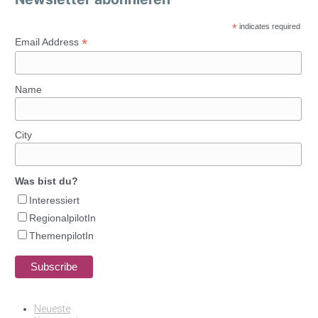
*
indicates required
*
Email Address
Name
City
Was bist du?
Interessiert
RegionalpilotIn
ThemenpilotIn
Neueste