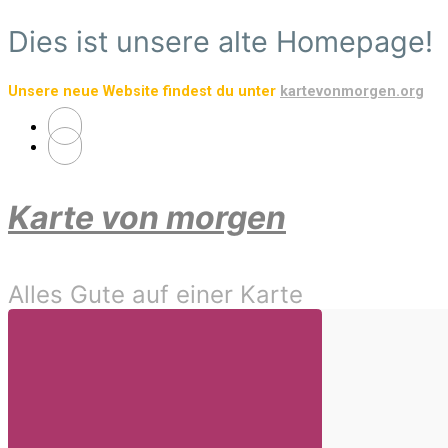
Zum
Dies ist unsere alte Homepage!
Hauptinhalt
springen
Unsere neue Website findest du unter
kartevonmorgen.org
Karte von morgen
Alles Gute auf einer Karte