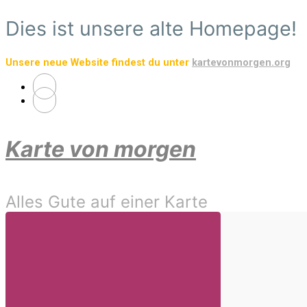
Zum
Dies ist unsere alte Homepage!
Hauptinhalt
springen
Unsere neue Website findest du unter
kartevonmorgen.org
Karte von morgen
Alles Gute auf einer Karte