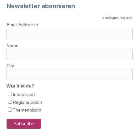
Newsletter abonnieren
*
indicates required
*
Email Address
Name
City
Was bist du?
Interessiert
RegionalpilotIn
ThemenpilotIn