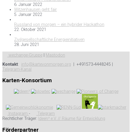
6. Januar 2022
Witzenhausen geht fair
5. Januar 2022
Russland von morgen – ein hybrider Hackathon
22. Oktober 2021
Zivilgesellschaftliche Energieinitiativen
28. Juni 2021
wechange-Gruppe
|
Mastodon
Kontakt
:
info@kartevonmorgen.org
| +491573-4448245 |
Telegram-Kanal
Karten-Konsortium
Instagram
-
Telegram
Rechtlicher Träger:
Ideen³ e.V. // Räume für Entwicklung
Förderpartner