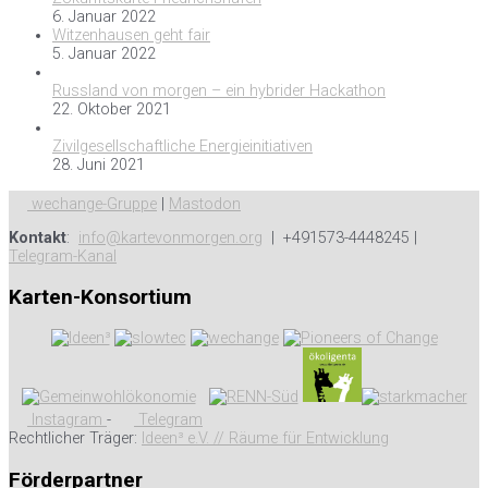
6. Januar 2022
Witzenhausen geht fair
5. Januar 2022
Russland von morgen – ein hybrider Hackathon
22. Oktober 2021
Zivilgesellschaftliche Energieinitiativen
28. Juni 2021
wechange-Gruppe
|
Mastodon
Kontakt
:
info@kartevonmorgen.org
| +491573-4448245 |
Telegram-Kanal
Karten-Konsortium
Instagram
-
Telegram
Rechtlicher Träger:
Ideen³ e.V. // Räume für Entwicklung
Förderpartner