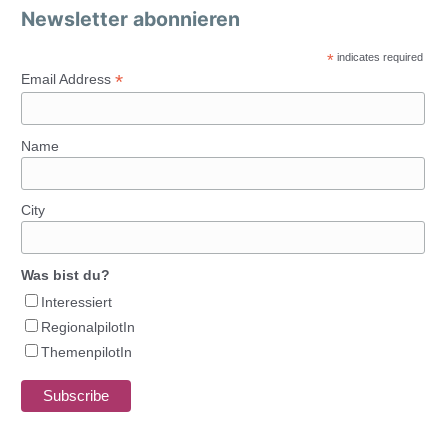
Newsletter abonnieren
*
indicates required
*
Email Address
Name
City
Was bist du?
Interessiert
RegionalpilotIn
ThemenpilotIn