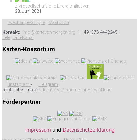
Zivilgesellschaftliche Energieinitiativen
28. Juni 2021
wechange-Gruppe
|
Mastodon
Kontakt
:
info@kartevonmorgen.org
| +491573-4448245 |
Telegram-Kanal
Karten-Konsortium
Instagram
-
Telegram
Rechtlicher Träger:
Ideen³ e.V. // Räume für Entwicklung
Förderpartner
Impressum
und
Datenschutzerklärung
evolve
theme by Theme4Press - Powered by
WordPress