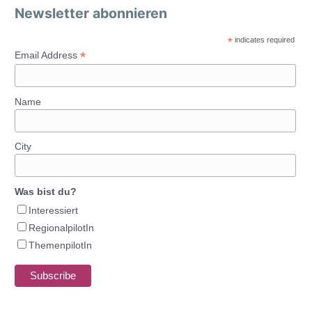
Newsletter abonnieren
*
indicates required
*
Email Address
Name
City
Was bist du?
Interessiert
RegionalpilotIn
ThemenpilotIn