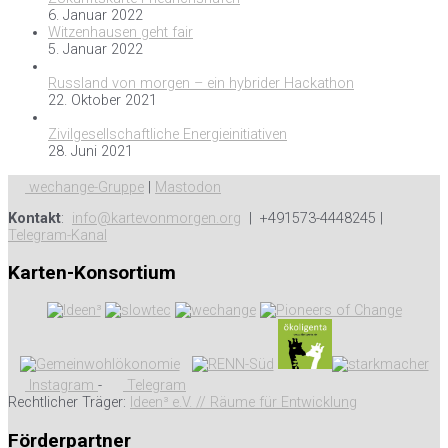
6. Januar 2022
Witzenhausen geht fair
5. Januar 2022
Russland von morgen – ein hybrider Hackathon
22. Oktober 2021
Zivilgesellschaftliche Energieinitiativen
28. Juni 2021
wechange-Gruppe
|
Mastodon
Kontakt
:
info@kartevonmorgen.org
| +491573-4448245 |
Telegram-Kanal
Karten-Konsortium
Instagram
-
Telegram
Rechtlicher Träger:
Ideen³ e.V. // Räume für Entwicklung
Förderpartner