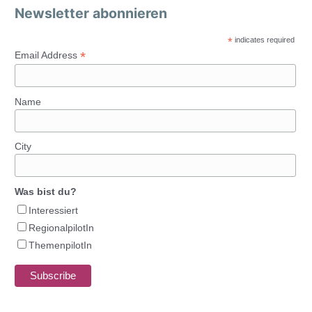
Newsletter abonnieren
*
indicates required
*
Email Address
Name
City
Was bist du?
Interessiert
RegionalpilotIn
ThemenpilotIn