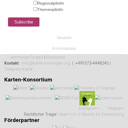
RegionalpilotIn
ThemenpilotIn
Neueste
Kommentare
wechange-Gruppe
|
Mastodon
Kontakt
:
info@kartevonmorgen.org
| +491573-4448245 |
Telegram-Kanal
Karten-Konsortium
Instagram
-
Telegram
Rechtlicher Träger:
Ideen³ e.V. // Räume für Entwicklung
Förderpartner