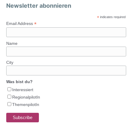
Newsletter abonnieren
*
indicates required
*
Email Address
Name
City
Was bist du?
Interessiert
RegionalpilotIn
ThemenpilotIn