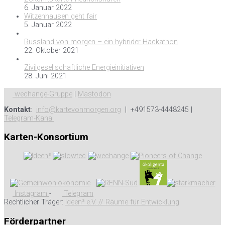
6. Januar 2022
Witzenhausen geht fair
5. Januar 2022
Russland von morgen – ein hybrider Hackathon
22. Oktober 2021
Zivilgesellschaftliche Energieinitiativen
28. Juni 2021
wechange-Gruppe
|
Mastodon
Kontakt
:
info@kartevonmorgen.org
| +491573-4448245 |
Telegram-Kanal
Karten-Konsortium
Instagram
-
Telegram
Rechtlicher Träger:
Ideen³ e.V. // Räume für Entwicklung
Förderpartner