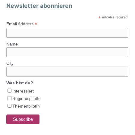
Newsletter abonnieren
*
indicates required
*
Email Address
Name
City
Was bist du?
Interessiert
RegionalpilotIn
ThemenpilotIn