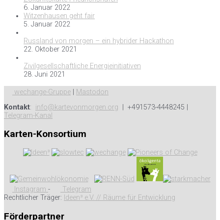
6. Januar 2022
Witzenhausen geht fair
5. Januar 2022
Russland von morgen – ein hybrider Hackathon
22. Oktober 2021
Zivilgesellschaftliche Energieinitiativen
28. Juni 2021
wechange-Gruppe
|
Mastodon
Kontakt
:
info@kartevonmorgen.org
| +491573-4448245 |
Telegram-Kanal
Karten-Konsortium
Instagram
-
Telegram
Rechtlicher Träger:
Ideen³ e.V. // Räume für Entwicklung
Förderpartner