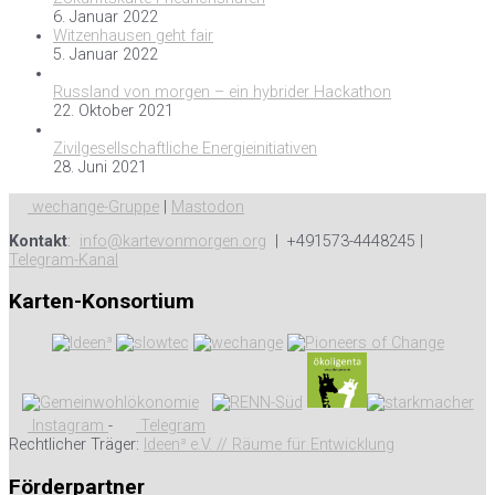
6. Januar 2022
Witzenhausen geht fair
5. Januar 2022
Russland von morgen – ein hybrider Hackathon
22. Oktober 2021
Zivilgesellschaftliche Energieinitiativen
28. Juni 2021
wechange-Gruppe
|
Mastodon
Kontakt
:
info@kartevonmorgen.org
| +491573-4448245 |
Telegram-Kanal
Karten-Konsortium
Instagram
-
Telegram
Rechtlicher Träger:
Ideen³ e.V. // Räume für Entwicklung
Förderpartner