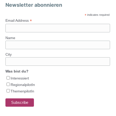
Newsletter abonnieren
*
indicates required
*
Email Address
Name
City
Was bist du?
Interessiert
RegionalpilotIn
ThemenpilotIn