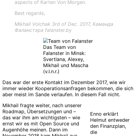
aspects of Karten Von Morgen.
Best regards,
Mikhail Volchak 3rd of Dec. 2017, Каманда
Фаланстэра falanster.by
Das Team von
Falanster in Minsk:
Svertlana, Alexey,
Mikhail und Mascha
(v.l.n.r.)
Das war der erste Kontakt im Dezember 2017, wie wir
immer wieder Kooperationsanfragen bekommen, die sich
aber meist im Sande verlaufen. In diesem Fall nicht.
Mikhail fragte weiter, nach unserer
Roadmap, Übersetzungen und –
Enno erklärt
das war ihm am wichtigsten – wie
Helmut entweder
ernst wir es mit Open Source und
den Finanzplan,
Augenhöhe meinen. Dann im
die
November 2018 kam Mikhail aus