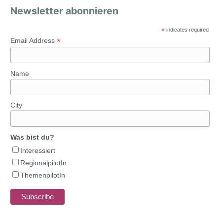
Newsletter abonnieren
*
indicates required
*
Email Address
Name
City
Was bist du?
Interessiert
RegionalpilotIn
ThemenpilotIn