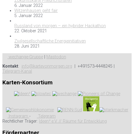
ZUkunftskarte Friedrichshafen
6. Januar 2022
Witzenhausen geht fair
5. Januar 2022
Russland von morgen – ein hybrider Hackathon
22. Oktober 2021
Zivilgesellschaftliche Energieinitiativen
28. Juni 2021
wechange-Gruppe
|
Mastodon
Kontakt
:
info@kartevonmorgen.org
| +491573-4448245 |
Telegram-Kanal
Karten-Konsortium
Instagram
-
Telegram
Rechtlicher Träger:
Ideen³ e.V. // Räume für Entwicklung
Förderpartner