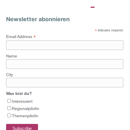
Newsletter abonnieren
*
indicates required
*
Email Address
Name
City
Was bist du?
Interessiert
RegionalpilotIn
ThemenpilotIn