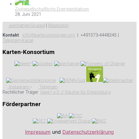
Zivilgesellschaftliche Energieinitiativen
28. Juni 2021
wechange-Gruppe
|
Mastodon
Kontakt
:
info@kartevonmorgen.org
| +491573-4448245 |
Telegram-Kanal
Karten-Konsortium
Instagram
-
Telegram
Rechtlicher Träger:
Ideen³ e.V. // Räume für Entwicklung
Förderpartner
Impressum
und
Datenschutzerklärung