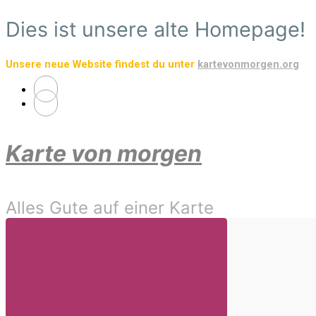
Zum
Dies ist unsere alte Homepage!
Hauptinhalt
springen
Unsere neue Website findest du unter
kartevonmorgen.org
Karte von morgen
Alles Gute auf einer Karte