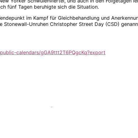
m New Yorker Schwulenviertel, und auch in den Folgetagen l
ch fünf Tagen beruhigte sich die Situation.
Wendepunkt im Kampf für Gleichbehandlung und Anerkennun
e Stonewall-Unruhen Christopher Street Day (CSD) genannt
av/public-calendars/gGA9ttt2T6PQgcKq?export