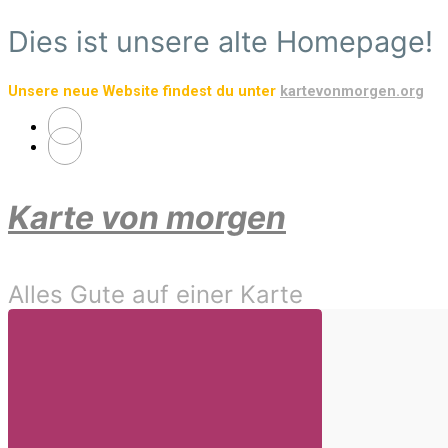
Zum
Dies ist unsere alte Homepage!
Hauptinhalt
springen
Unsere neue Website findest du unter
kartevonmorgen.org
Karte von morgen
Alles Gute auf einer Karte