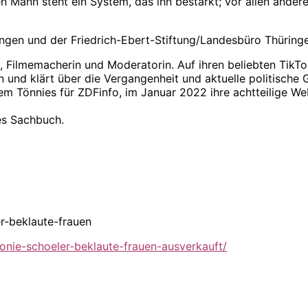
hen Mann steht ein System, das ihn bestärkt; vor allen ander
ngen und der Friedrich-Ebert-Stiftung/Landesbüro Thüring
tin, Filmemacherin und Moderatorin. Auf ihren beliebten Tik
 und klärt über die Vergangenheit und aktuelle politische 
m Tönnies für ZDFinfo, im Januar 2022 ihre achtteilige W
tes Sachbuch.
r-beklaute-frauen
onie-schoeler-beklaute-frauen-ausverkauft/