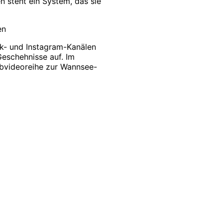
en steht ein System, das sie
en
Tok- und Instagram-Kanälen
Geschehnisse auf. Im
ebvideoreihe zur Wannsee-