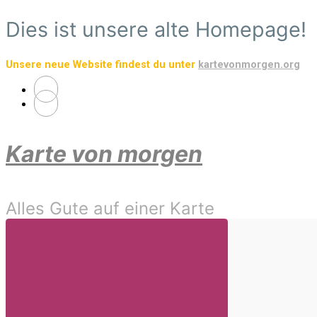
Zum
Dies ist unsere alte Homepage!
Hauptinhalt
springen
Unsere neue Website findest du unter
kartevonmorgen.org
Karte von morgen
Alles Gute auf einer Karte