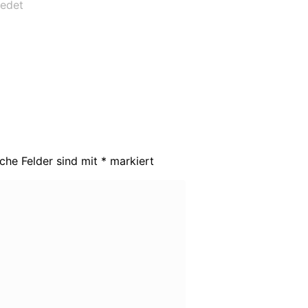
edet
iche Felder sind mit
*
markiert