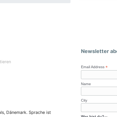
Newsletter ab
ieren
*
Email Address
Name
City
als, Dänemark. Sprache ist
Was bist du?