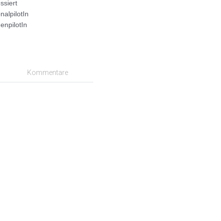
ssiert
nalpilotIn
npilotIn
Kommentare