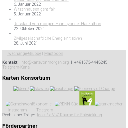
6. Januar 2022
Witzenhausen geht fair
5. Januar 2022
Russland von morgen – ein hybrider Hackathon
22. Oktober 2021
Zivilgesellschaftliche Energieinitiativen
28. Juni 2021
wechange-Gruppe
|
Mastodon
Kontakt
:
info@kartevonmorgen.org
| +491573-4448245 |
Telegram-Kanal
Karten-Konsortium
Instagram
-
Telegram
Rechtlicher Träger:
Ideen³ e.V. // Räume für Entwicklung
Förderpartner