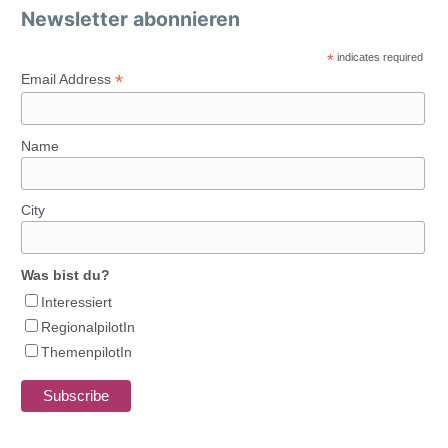
Newsletter abonnieren
*
indicates required
*
Email Address
Name
City
Was bist du?
Interessiert
RegionalpilotIn
ThemenpilotIn