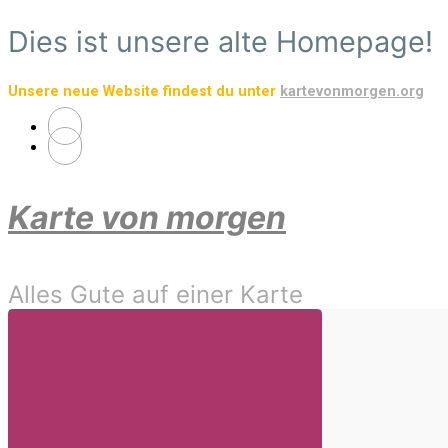
Zum
Dies ist unsere alte Homepage!
Hauptinhalt
springen
Unsere neue Website findest du unter
kartevonmorgen.org
Karte von morgen
Alles Gute auf einer Karte