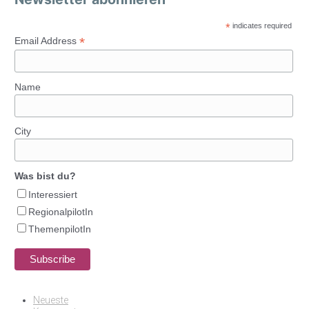
*
indicates required
*
Email Address
Name
City
Was bist du?
Interessiert
RegionalpilotIn
ThemenpilotIn
Neueste