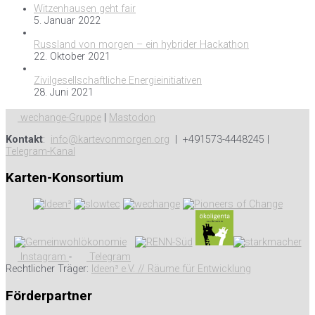
Witzenhausen geht fair
5. Januar 2022
Russland von morgen – ein hybrider Hackathon
22. Oktober 2021
Zivilgesellschaftliche Energieinitiativen
28. Juni 2021
wechange-Gruppe
|
Mastodon
Kontakt
:
info@kartevonmorgen.org
| +491573-4448245 |
Telegram-Kanal
Karten-Konsortium
Instagram
-
Telegram
Rechtlicher Träger:
Ideen³ e.V. // Räume für Entwicklung
Förderpartner