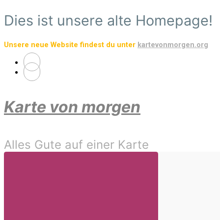
Zum
Dies ist unsere alte Homepage!
Hauptinhalt
springen
Unsere neue Website findest du unter
kartevonmorgen.org
Karte von morgen
Alles Gute auf einer Karte