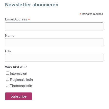
Newsletter abonnieren
*
indicates required
*
Email Address
Name
City
Was bist du?
Interessiert
RegionalpilotIn
ThemenpilotIn