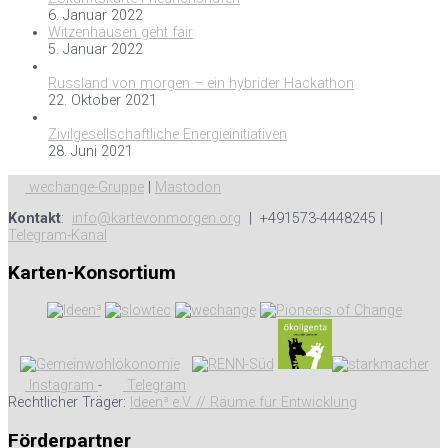
6. Januar 2022
Witzenhausen geht fair
5. Januar 2022
Russland von morgen – ein hybrider Hackathon
22. Oktober 2021
Zivilgesellschaftliche Energieinitiativen
28. Juni 2021
wechange-Gruppe
|
Mastodon
Kontakt
:
info@kartevonmorgen.org
| +491573-4448245 |
Telegram-Kanal
Karten-Konsortium
Instagram
-
Telegram
Rechtlicher Träger:
Ideen³ e.V. // Räume für Entwicklung
Förderpartner