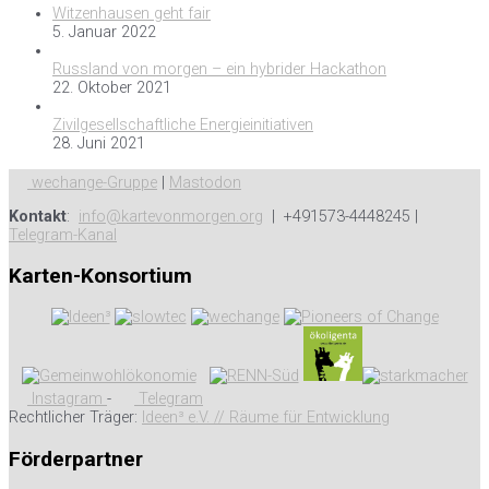
Witzenhausen geht fair
5. Januar 2022
Russland von morgen – ein hybrider Hackathon
22. Oktober 2021
Zivilgesellschaftliche Energieinitiativen
28. Juni 2021
wechange-Gruppe
|
Mastodon
Kontakt
:
info@kartevonmorgen.org
| +491573-4448245 |
Telegram-Kanal
Karten-Konsortium
Instagram
-
Telegram
Rechtlicher Träger:
Ideen³ e.V. // Räume für Entwicklung
Förderpartner