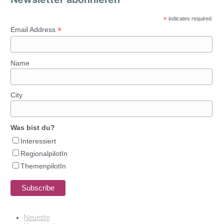
*
indicates required
*
Email Address
Name
City
Was bist du?
Interessiert
RegionalpilotIn
ThemenpilotIn
Neueste