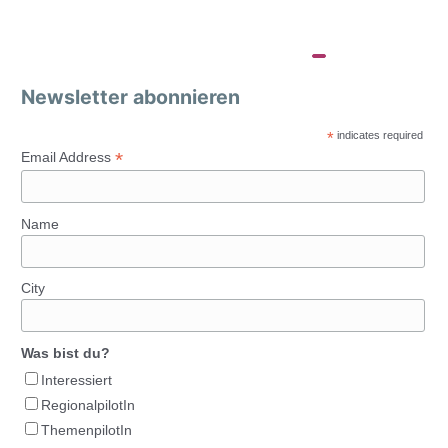
Newsletter abonnieren
*
indicates required
*
Email Address
Name
City
Was bist du?
Interessiert
RegionalpilotIn
ThemenpilotIn