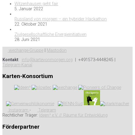
Witzenhausen geht fair
5. Januar 2022
Russland von morgen – ein hybrider Hackathon
22. Oktober 2021
Zivilgesellschaftliche Energieinitiativen
28. Juni 2021
wechange-Gruppe
|
Mastodon
Kontakt
:
info@kartevonmorgen.org
| +491573-4448245 |
Telegram-Kanal
Karten-Konsortium
Instagram
-
Telegram
Rechtlicher Träger:
Ideen³ e.V. // Räume für Entwicklung
Förderpartner