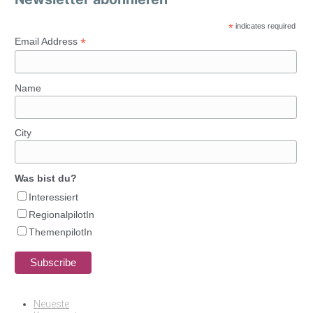
*
indicates required
*
Email Address
Name
City
Was bist du?
Interessiert
RegionalpilotIn
ThemenpilotIn
Neueste