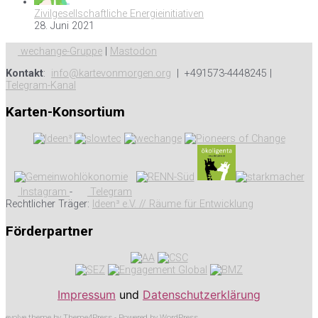
Zivilgesellschaftliche Energieinitiativen
28. Juni 2021
wechange-Gruppe
|
Mastodon
Kontakt
:
info@kartevonmorgen.org
| +491573-4448245 |
Telegram-Kanal
Karten-Konsortium
Instagram
-
Telegram
Rechtlicher Träger:
Ideen³ e.V. // Räume für Entwicklung
Förderpartner
Impressum
und
Datenschutzerklärung
evolve
theme by Theme4Press - Powered by
WordPress