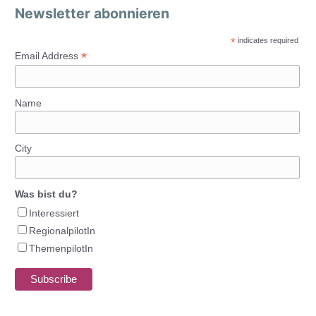
Newsletter abonnieren
*
indicates required
*
Email Address
Name
City
Was bist du?
Interessiert
RegionalpilotIn
ThemenpilotIn