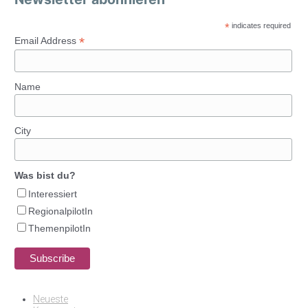
*
indicates required
*
Email Address
Name
City
Was bist du?
Interessiert
RegionalpilotIn
ThemenpilotIn
Neueste