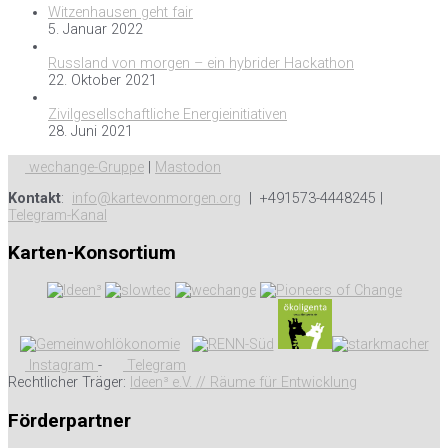
Witzenhausen geht fair
5. Januar 2022
Russland von morgen – ein hybrider Hackathon
22. Oktober 2021
Zivilgesellschaftliche Energieinitiativen
28. Juni 2021
wechange-Gruppe
|
Mastodon
Kontakt
:
info@kartevonmorgen.org
| +491573-4448245 |
Telegram-Kanal
Karten-Konsortium
Instagram
-
Telegram
Rechtlicher Träger:
Ideen³ e.V. // Räume für Entwicklung
Förderpartner