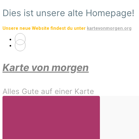
Zum
Dies ist unsere alte Homepage!
Hauptinhalt
springen
Unsere neue Website findest du unter
kartevonmorgen.org
Karte von morgen
Alles Gute auf einer Karte