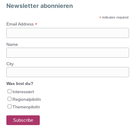
Newsletter abonnieren
*
indicates required
*
Email Address
Name
City
Was bist du?
Interessiert
RegionalpilotIn
ThemenpilotIn