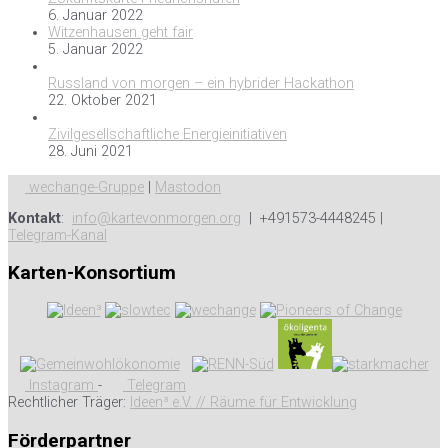
6. Januar 2022
Witzenhausen geht fair
5. Januar 2022
Russland von morgen – ein hybrider Hackathon
22. Oktober 2021
Zivilgesellschaftliche Energieinitiativen
28. Juni 2021
wechange-Gruppe
|
Mastodon
Kontakt
:
info@kartevonmorgen.org
| +491573-4448245 |
Telegram-Kanal
Karten-Konsortium
Instagram
-
Telegram
Rechtlicher Träger:
Ideen³ e.V. // Räume für Entwicklung
Förderpartner