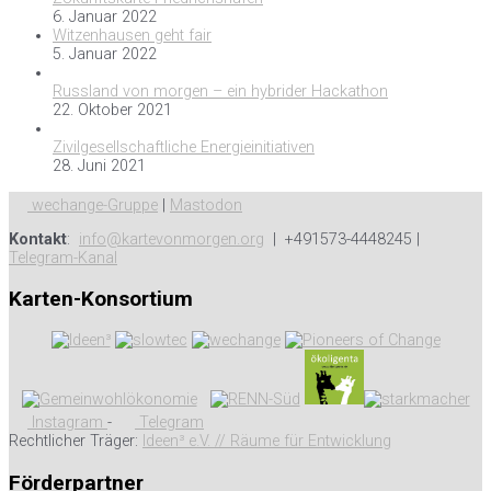
6. Januar 2022
Witzenhausen geht fair
5. Januar 2022
Russland von morgen – ein hybrider Hackathon
22. Oktober 2021
Zivilgesellschaftliche Energieinitiativen
28. Juni 2021
wechange-Gruppe
|
Mastodon
Kontakt
:
info@kartevonmorgen.org
| +491573-4448245 |
Telegram-Kanal
Karten-Konsortium
Instagram
-
Telegram
Rechtlicher Träger:
Ideen³ e.V. // Räume für Entwicklung
Förderpartner