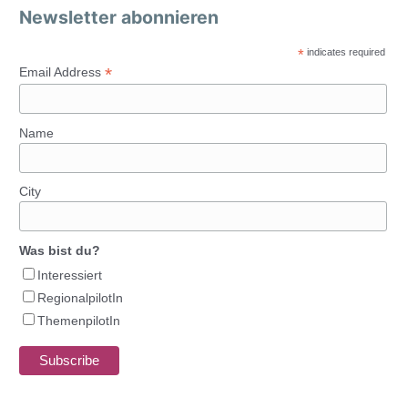
Newsletter abonnieren
*
indicates required
*
Email Address
Name
City
Was bist du?
Interessiert
RegionalpilotIn
ThemenpilotIn