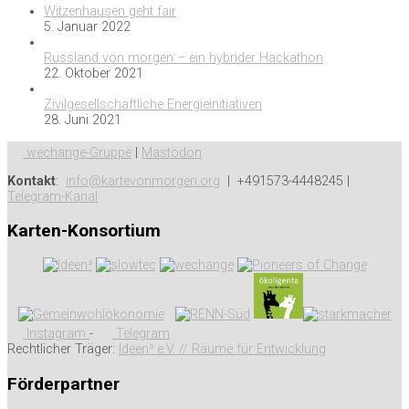
Witzenhausen geht fair
5. Januar 2022
Russland von morgen – ein hybrider Hackathon
22. Oktober 2021
Zivilgesellschaftliche Energieinitiativen
28. Juni 2021
wechange-Gruppe
|
Mastodon
Kontakt
:
info@kartevonmorgen.org
| +491573-4448245 |
Telegram-Kanal
Karten-Konsortium
Instagram
-
Telegram
Rechtlicher Träger:
Ideen³ e.V. // Räume für Entwicklung
Förderpartner