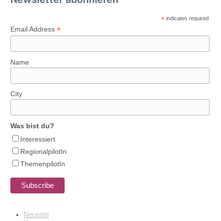
*
indicates required
*
Email Address
Name
City
Was bist du?
Interessiert
RegionalpilotIn
ThemenpilotIn
Neueste