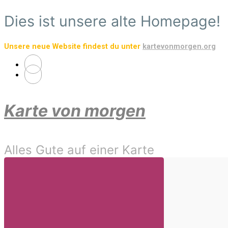
Zum
Dies ist unsere alte Homepage!
Hauptinhalt
springen
Unsere neue Website findest du unter
kartevonmorgen.org
Karte von morgen
Alles Gute auf einer Karte