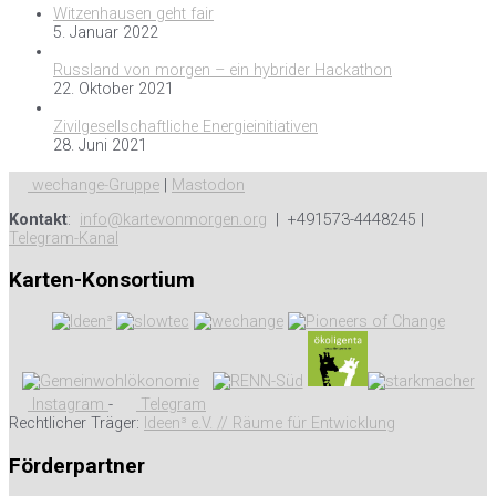
Witzenhausen geht fair
5. Januar 2022
Russland von morgen – ein hybrider Hackathon
22. Oktober 2021
Zivilgesellschaftliche Energieinitiativen
28. Juni 2021
wechange-Gruppe
|
Mastodon
Kontakt
:
info@kartevonmorgen.org
| +491573-4448245 |
Telegram-Kanal
Karten-Konsortium
Instagram
-
Telegram
Rechtlicher Träger:
Ideen³ e.V. // Räume für Entwicklung
Förderpartner