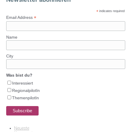
*
indicates required
*
Email Address
Name
City
Was bist du?
Interessiert
RegionalpilotIn
ThemenpilotIn
Neueste