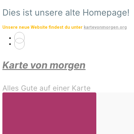
Zum
Dies ist unsere alte Homepage!
Hauptinhalt
springen
Unsere neue Website findest du unter
kartevonmorgen.org
Karte von morgen
Alles Gute auf einer Karte