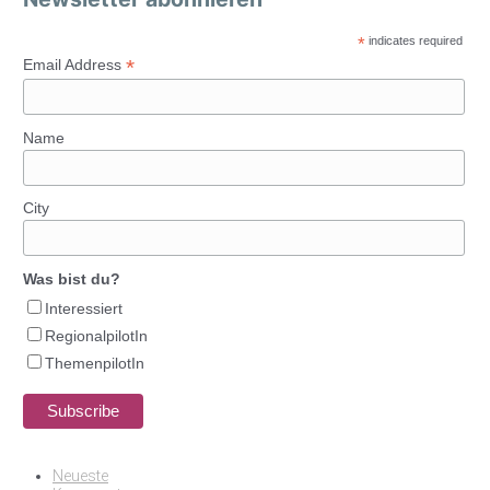
*
indicates required
*
Email Address
Name
City
Was bist du?
Interessiert
RegionalpilotIn
ThemenpilotIn
Neueste