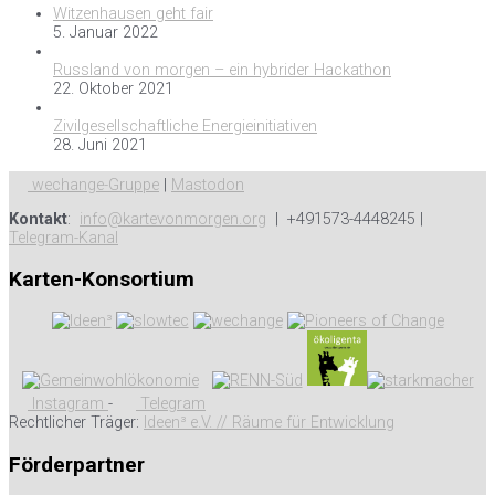
Witzenhausen geht fair
5. Januar 2022
Russland von morgen – ein hybrider Hackathon
22. Oktober 2021
Zivilgesellschaftliche Energieinitiativen
28. Juni 2021
wechange-Gruppe
|
Mastodon
Kontakt
:
info@kartevonmorgen.org
| +491573-4448245 |
Telegram-Kanal
Karten-Konsortium
Instagram
-
Telegram
Rechtlicher Träger:
Ideen³ e.V. // Räume für Entwicklung
Förderpartner