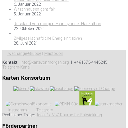
6. Januar 2022
Witzenhausen geht fair
5. Januar 2022
Russland von morgen – ein hybrider Hackathon
22. Oktober 2021
Zivilgesellschaftliche Energieinitiativen
28. Juni 2021
wechange-Gruppe
|
Mastodon
Kontakt
:
info@kartevonmorgen.org
| +491573-4448245 |
Telegram-Kanal
Karten-Konsortium
Instagram
-
Telegram
Rechtlicher Träger:
Ideen³ e.V. // Räume für Entwicklung
Förderpartner