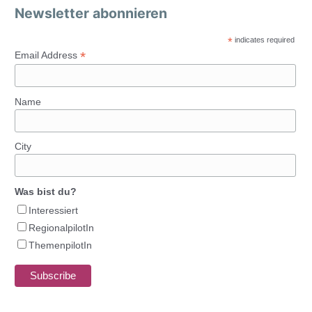
Newsletter abonnieren
*
indicates required
*
Email Address
Name
City
Was bist du?
Interessiert
RegionalpilotIn
ThemenpilotIn