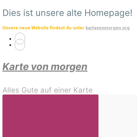
Zum
Dies ist unsere alte Homepage!
Hauptinhalt
springen
Unsere neue Website findest du unter
kartevonmorgen.org
Karte von morgen
Alles Gute auf einer Karte