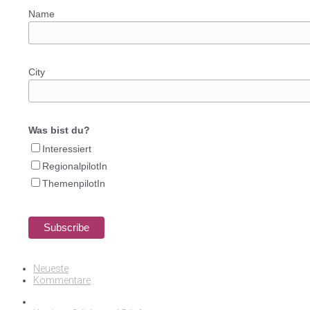
Name
City
Was bist du?
Interessiert
RegionalpilotIn
ThemenpilotIn
Neueste
Kommentare